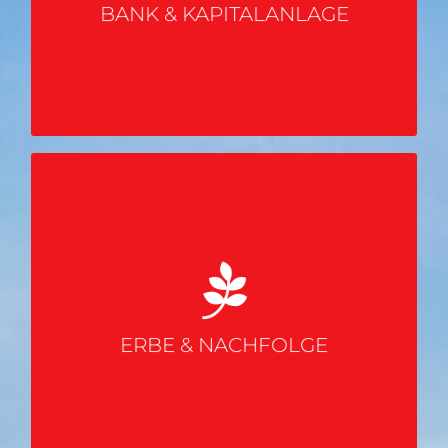
BANK & KAPITALANLAGE
Kapitalanlage
ERBE & NACHFOLGE
Testament, Pflichtteil,
Erbschaft,
ERBE & NACHFOLGE
Patientenverfügung