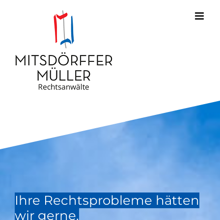
Zum
Inhalt
springen
Ihre Rechtsprobleme hätten
wir gerne.