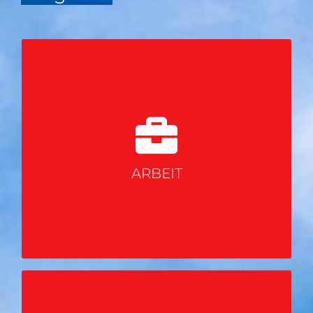
ARBEIT
Abmahnung,
Arbeitsvertrag,
Kündigungen,
ARBEIT
Arbeitszeugnisse