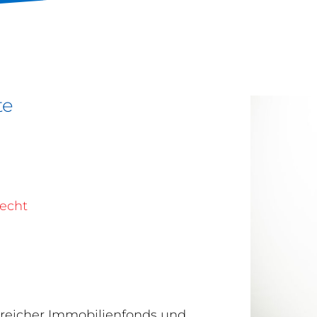
te
recht
lreicher Immobilienfonds und