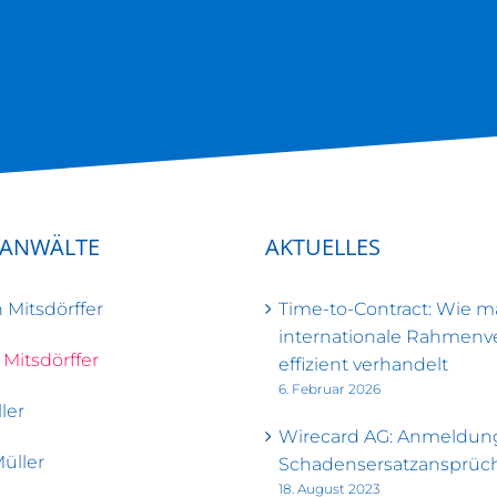
SANWÄLTE
AKTUELLES
 Mitsdörffer
Time-to-Contract: Wie 
internationale Rahmenv
 Mitsdörffer
effizient verhandelt
6. Februar 2026
ler
Wirecard AG: Anmeldun
Müller
Schadensersatzansprüc
18. August 2023