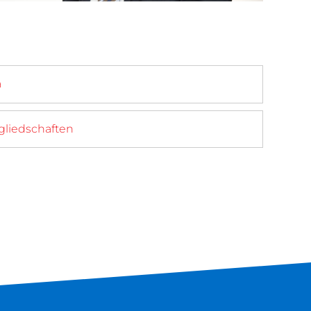
a
gliedschaften