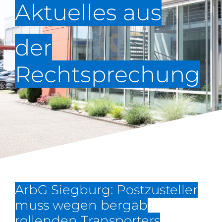
Aktuelles aus
der
Rechtsprechung
ArbG Siegburg: Postzusteller
muss wegen bergab
rollenden Transporters