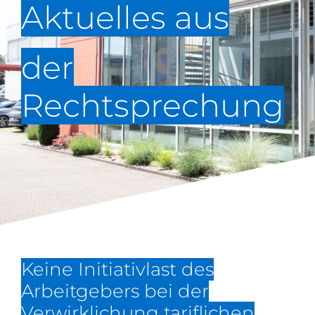
Aktuelles aus
der
Rechtsprechung
Keine Initiativlast des
Arbeitgebers bei der
Verwirklichung tariflichen